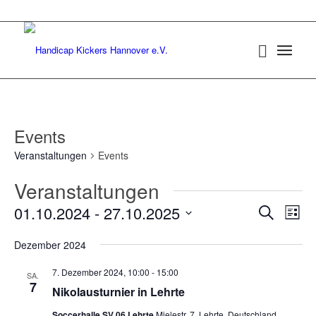
Events
Veranstaltungen
Events
Veranstaltungen
Verans
Ver
01.10.2024
 - 
27.10.2025
Suche
Liste
Ans
Suche
Datum
Nav
Dezember 2024
wählen.
und
Ansich
7. Dezember 2024, 10:00
-
15:00
SA.
7
Naviga
Nikolausturnier in Lehrte
Soccerhalle SV 06 Lehrte
Mielestr. 7, Lehrte, Deutschland