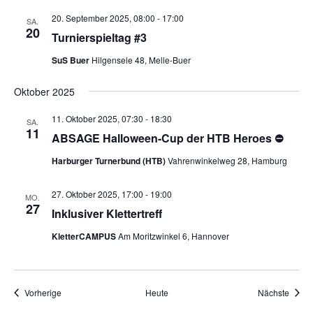
20. September 2025, 08:00
-
17:00
SA.
20
Turnierspieltag #3
SuS Buer
Hilgensele 48, Melle-Buer
Oktober 2025
11. Oktober 2025, 07:30
-
18:30
SA.
11
ABSAGE Halloween-Cup der HTB Heroes ⛔️
Harburger Turnerbund (HTB)
Vahrenwinkelweg 28, Hamburg
27. Oktober 2025, 17:00
-
19:00
MO.
27
Inklusiver Klettertreff
KletterCAMPUS
Am Moritzwinkel 6, Hannover
Veranstaltungen
Veran
Vorherige
Heute
Nächste