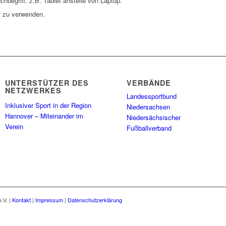
hbegriff: z.B. Tablet anstelle von Laptop.
f zu verwenden.
UNTERSTÜTZER DES
VERBÄNDE
NETZWERKES
Landessportbund
Inklusiver Sport in der Region
Niedersachsen
Hannover – Miteinander im
Niedersächsischer
Verein
Fußballverband
.V. |
Kontakt
|
Impressum
|
Datenschutzerklärung