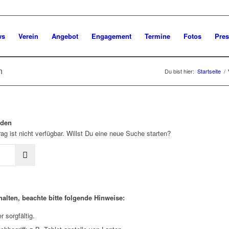
ws
Verein
Angebot
Engagement
Termine
Fotos
Pres
n
Du bist hier:
Startseite
/
rden
ag ist nicht verfügbar. Willst Du eine neue Suche starten?
alten, beachte bitte folgende Hinweise:
 sorgfältig.