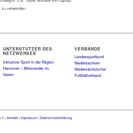
hbegriff: z.B. Tablet anstelle von Laptop.
f zu verwenden.
UNTERSTÜTZER DES
VERBÄNDE
NETZWERKES
Landessportbund
Inklusiver Sport in der Region
Niedersachsen
Hannover – Miteinander im
Niedersächsischer
Verein
Fußballverband
.V. |
Kontakt
|
Impressum
|
Datenschutzerklärung