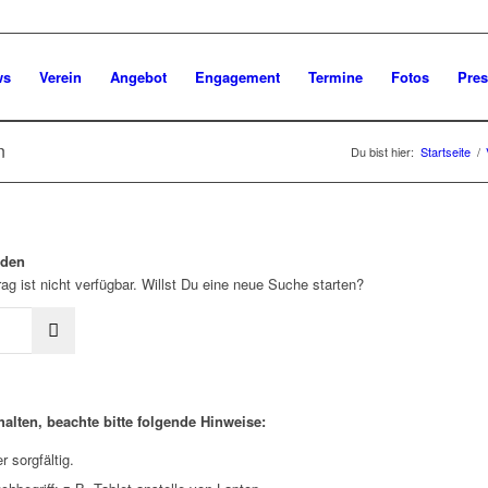
ws
Verein
Angebot
Engagement
Termine
Fotos
Pres
n
Du bist hier:
Startseite
/
rden
ag ist nicht verfügbar. Willst Du eine neue Suche starten?
alten, beachte bitte folgende Hinweise:
 sorgfältig.